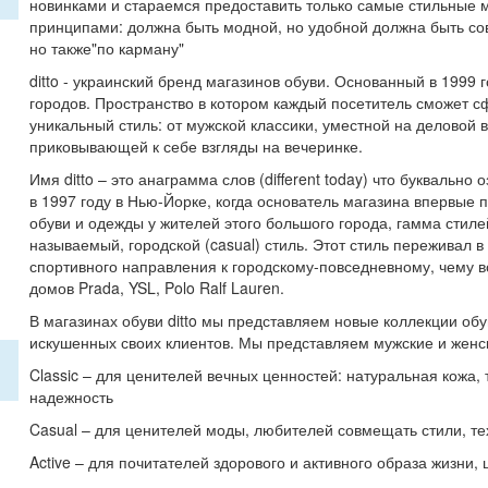
новинками и стараемся предоставить только самые стильные 
принципами: должна быть модной, но удобной должна быть со
но также"по карману"
ditto - украинский бренд магазинов обуви. Основанный в 1999 
городов. Пространство в котором каждый посетитель сможет 
уникальный стиль: от мужской классики, уместной на деловой 
приковывающей к себе взгляды на вечеринке.
Имя ditto – это анаграмма слов (different today) что буквальн
в 1997 году в Нью-Йорке, когда основатель магазина впервые
обуви и одежды у жителей этого большого города, гамма стиле
называемый, городской (casual) стиль. Этот стиль переживал 
спортивного направления к городскому-повседневному, чему 
домов Prada, YSL, Polo Ralf Lauren.
В магазинах обуви ditto мы представляем новые коллекции об
искушенных своих клиентов. Мы представляем мужские и женские
Classic – для ценителей вечных ценностей: натуральная кожа
надежность
Casual – для ценителей моды, любителей совмещать стили, тех
Active – для почитателей здорового и активного образа жизни,