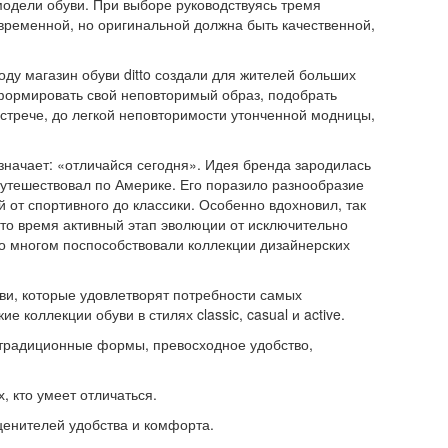
модели обуви. При выборе руководствуясь тремя
временной, но оригинальной должна быть качественной,
году магазин обуви ditto создали для жителей больших
сформировать свой неповторимый образ, подобрать
встрече, до легкой неповторимости утонченной модницы,
о означает: «отличайся сегодня». Идея бренда зародилась
 путешествовал по Америке. Его поразило разнообразие
й от спортивного до классики. Особенно вдохновил, так
в то время активный этап эволюции от исключительно
во многом поспособствовали коллекции дизайнерских
уви, которые удовлетворят потребности самых
 коллекции обуви в стилях classic, casual и active.
, традиционные формы, превосходное удобство,
, кто умеет отличаться.
 ценителей удобства и комфорта.