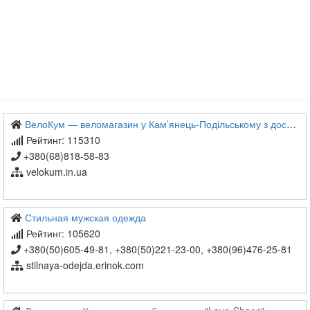
ВелоКум — веломагазин у Кам’янець-Подільському з доставкою по всій Україні
Рейтинг: 115310
+380(68)818-58-83
velokum.in.ua
Стильная мужская одежда
Рейтинг: 105620
+380(50)605-49-81, +380(50)221-23-00, +380(96)476-25-81
stilnaya-odejda.erinok.com