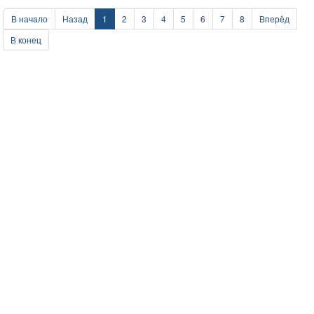
В начало
Назад
1
2
3
4
5
6
7
8
Вперёд
В конец