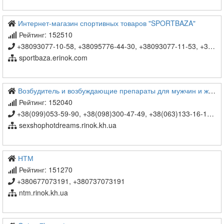
Интернет-магазин спортивных товаров "SPORTBAZA"
Рейтинг: 152510
+38093077-10-58, +38095776-44-30, +38093077-11-53, +38066296-40-78, +38098593-34-27
sportbaza.erinok.com
Возбудитель и возбуждающие препараты для мужчин и женщин
Рейтинг: 152040
+38(099)053-59-90, +38(098)300-47-49, +38(063)133-16-10, +38(050)648-67-53
sexshophotdreams.rinok.kh.ua
НТМ
Рейтинг: 151270
+380677073191, +380737073191
ntm.rinok.kh.ua