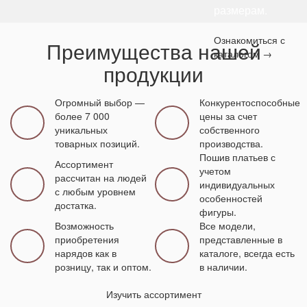
Идеальный
стройность и
размерам.
вариант для
изящность
любого
фигуры своей
Ознакомиться с
Преимущества нашей
праздничного
обладательницы!
каталогом →
мероприятия!
продукции
Огромный выбор —
Конкурентоспособные
более 7 000
цены за счет
уникальных
собственного
товарных позиций.
производства.
Пошив платьев с
Ассортимент
учетом
рассчитан на людей
индивидуальных
с любым уровнем
особенностей
достатка.
фигуры.
Возможность
Все модели,
приобретения
представленные в
нарядов как в
каталоге, всегда есть
розницу, так и оптом.
в наличии.
Изучить ассортимент