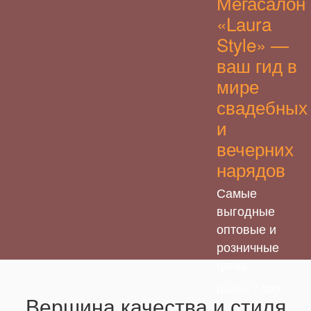
Мегасалон
«Laura
Style» —
ваш гид в
мире
свадебных
и
вечерних
нарядов
Самые
выгодные
оптовые и
розничные
Представляем
Ассортимент
цены
вашему
наших платьев
вниманию
настолько
Более 7 000
новую
широк, что
Вершина качества и стиля
товарных