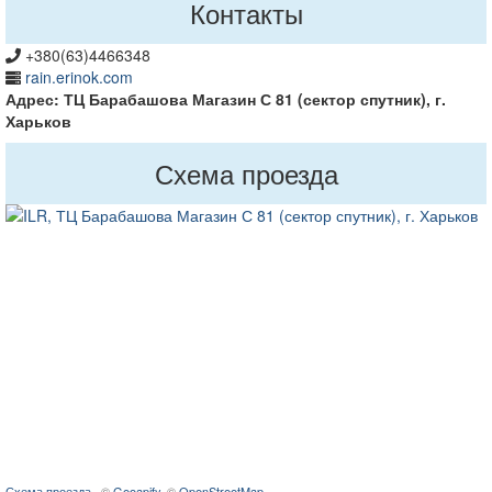
Контакты
+380(63)4466348
rain.erinok.com
Адрес: ТЦ Барабашова Магазин С 81 (сектор спутник), г.
Харьков
Схема проезда
Схема проезда
· ©
Geoapify
, ©
OpenStreetMap