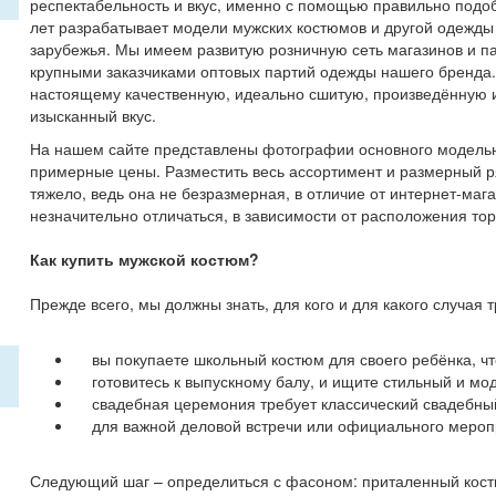
респектабельность и вкус, именно с помощью правильно подоб
лет разрабатывает модели мужских костюмов и другой одежды
зарубежья. Мы имеем развитую розничную сеть магазинов и па
крупными заказчиками оптовых партий одежды нашего бренда
настоящему качественную, идеально сшитую, произведённую и
изысканный вкус.
На нашем сайте представлены фотографии основного модельно
примерные цены. Разместить весь ассортимент и размерный ря
тяжело, ведь она не безразмерная, в отличие от интернет-мага
незначительно отличаться, в зависимости от расположения тор
Как купить мужской костюм?
Прежде всего, мы должны знать, для кого и для какого случая 
вы покупаете школьный костюм для своего ребёнка, что
готовитесь к выпускному балу, и ищите стильный и мо
свадебная церемония требует классический свадебный
для важной деловой встречи или официального меропр
Следующий шаг – определиться с фасоном: приталенный кост