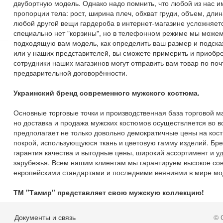
двубортную модель. Однако надо помнить, что любой из нас и
пропорции тела: рост, ширина плеч, обхват груди, объем, длина
любой другой вещи гардероба в интернет-магазине усложняет
специально нет "корзины", но в телефонном режиме мы можем
подходящую вам модель, как определить ваш размер и подскаж
или у наших представителей, вы сможете примерить и приобр
сотрудники наших магазинов могут отправить вам товар по по
предварительной договорённости.
Украинский бренд современного мужского костюма.
Основные торговые точки и производственная база торговой м
но доставка и продажа мужских костюмов осуществляется во 
предполагает не только довольно демократичные цены на кост
покрой, использующуюся ткань и цветовую гамму изделий. Бре
гарантия качества и выгодные цены, широкий ассортимент и у
зарубежья. Всем нашим клиентам мы гарантируем высокое сов
европейскими стандартами и последними веяниями в мире мод
ТМ "Тамир" представляет свою мужскую коллекцию!
Документы и связь
© 