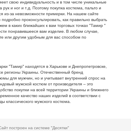
меет свою индивидуальность и в том числе уникальные
 рук и ног и т.д. Поэтому покупка костюма, пальто и
ся из-за невозможности примерки. На нашем сайте
 подробно проконсультировать, как правильно выбрать
ем в каких ближайших к вам торговых точках "Тамир "
ести понравившееся вам изделие. В любом случае,
чте или другим удобным для вас способом по
арки "Тамир" находятся в Харькове и Днепропетровске,
все регионы Украины. Отечественный бренд
юмы для мужчин, но и учитывает внутренний спрос на
ндовый мужской костюм от производителя – это
добство покупки на всей территории Украины и ближнего
ременное качество наших изделий в соответствии с
ы классического мужского костюма.
Сайт построен на системе "Десятки"