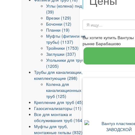
Цены
Углы (колена) пнд
(39)
Врезки (129)
Бочонки (12)
Планки (19)
Муфты (фитинги на
Вы хотите купить Вантуз
трубы) (1137)
рынке Барабашово
Тройники (1753)
Заглушки (337)
Угольники для труб
(1205)
Трубы для канализации,
комплектующие (298)
Колена для
канализационных
труб (125)
Крепление для труб (45)
Газосигнализаторы (11)
Все для монтажа и
обслуживания труб (164)
Муфты для труб,
монтажные гильзы (932)