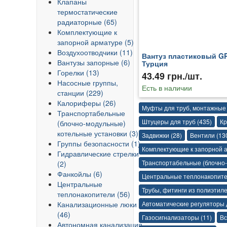
Клапаны
термостатические
радиаторные (65)
Комплектующие к
запорной арматуре (5)
Воздухоотводчики (11)
Вантуз пластиковый GP
Вантузы запорные (6)
Турция
Горелки (13)
43.49 грн./шт.
Насосные группы,
Есть в наличии
станции (229)
Калориферы (26)
Муфты для труб, монтажные 
Транспортабельные
Штуцеры для труб (435)
Кр
(блочно-модульные)
котельные установки (3)
Задвижки (28)
Вентили (13
Группы безопасности (1)
Комплектующие к запорной а
Гидравлические стрелки
Транспортабельные (блочно-
(2)
Фанкойлы (6)
Центральные теплонакопите
Центральные
Трубы, фитинги из полиэтиле
теплонакопители (56)
Канализационные люки
Автоматические регуляторы 
(46)
Газосигнализаторы (11)
Вс
Автономная канализация,