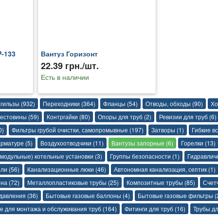
-133
Вантуз Горизонт
22.39 грн./шт.
Есть в наличии
гильзы (932)
Переходники (364)
Фланцы (54)
Отводы, обходы (90)
Хо
естовины (59)
Контргайки (80)
Опоры для труб (2)
Ревизии для труб (6)
0)
Фильтры грубой очистки, самопромывные (197)
Затворы (1)
Гибкие вс
рматуре (5)
Воздухоотводчики (11)
Вантузы запорные (6)
Горелки (13)
модульные) котельные установки (3)
Группы безопасности (1)
Гидравличе
ли (56)
Канализационные люки (46)
Автономная канализация, септик (1)
на (72)
Металлопластиковые трубы (25)
Композитные трубы (85)
Счетч
давления (36)
Бытовые газовые баллоны (4)
Бытовые газовые фильтры (
е для монтажа и обслуживания труб (164)
Фитинги для труб (16)
Трубы дл