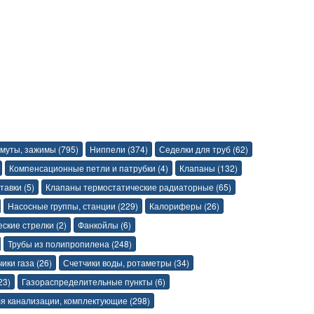
муты, зажимы (795)
Ниппели (374)
Седелки для труб (62)
Компенсационные петли и патрубки (4)
Клапаны (132)
тавки (5)
Клапаны термостатические радиаторные (65)
Насосные группы, станции (229)
Калориферы (26)
ские стрелки (2)
Фанкойлы (6)
Трубы из полипропилена (248)
ики газа (26)
Счетчики воды, ротаметры (34)
23)
Газораспределительные пункты (6)
я канализации, комплектующие (298)