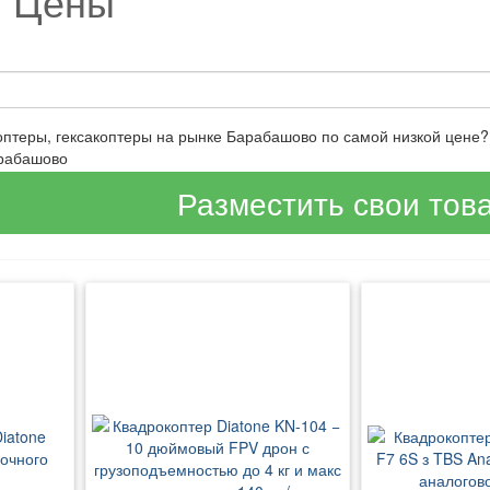
и Цены
коптеры, гексакоптеры на рынке Барабашово по самой низкой цене
арабашово
Разместить свои тов