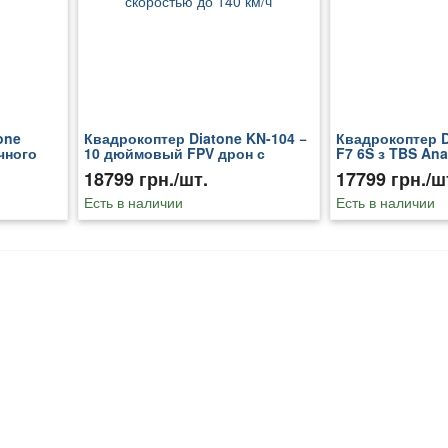
one
Квадрокоптер Diatone KN-104 −
Квадрокоптер 
чного
10 дюймовый FPV дрон с
F7 6S з TBS Ana
грузоподъемностью до 4 кг и
аналоговой кам
18799 грн./шт.
17799 грн./ш
макс скорост
Есть в наличии
Есть в наличии