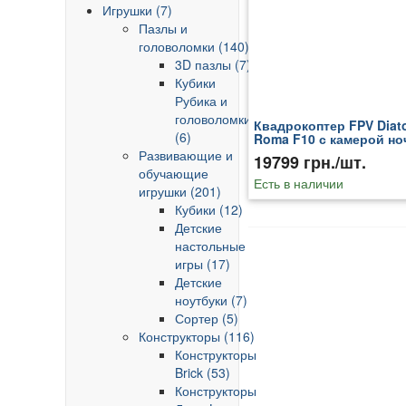
Игрушки (7)
Пазлы и
головоломки (140)
3D пазлы (7)
Кубики
Рубика и
головоломки
Квадрокоптер FPV Diat
(6)
Roma F10 с камерой но
видения
Развивающие и
19799 грн./шт.
обучающие
Есть в наличии
игрушки (201)
Кубики (12)
Детские
настольные
игры (17)
Детские
ноутбуки (7)
Сортер (5)
Конструкторы (116)
Конструкторы
Brick (53)
Конструкторы