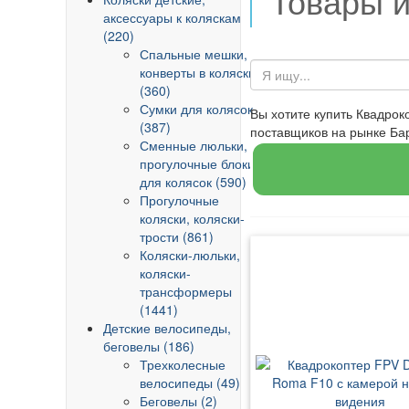
Товары 
аксессуары к коляскам
(220)
Спальные мешки,
конверты в коляски
(360)
Сумки для колясок
Вы хотите купить Квадро
(387)
поставщиков на рынке Б
Сменные люльки,
прогулочные блоки
для колясок (590)
Прогулочные
коляски, коляски-
трости (861)
Коляски-люльки,
коляски-
трансформеры
(1441)
Детские велосипеды,
беговелы (186)
Трехколесные
велосипеды (49)
Беговелы (2)