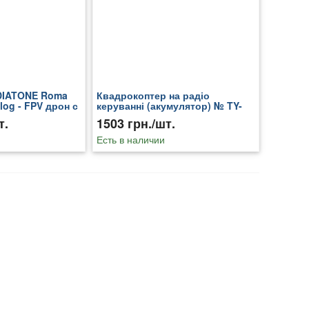
DIATONE Roma
Квадрокоптер на радіо
log - FPV дрон с
керуванні (акумулятор) № TY-
ерой
T27
т.
1503 грн./шт.
Есть в наличии