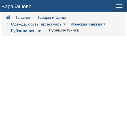
Барабашово
Tog
navi
Главная
Товары и Цены
Одежда, обувь, аксессуары
Женская одежда
Рубашка-туника
Рубашки женские