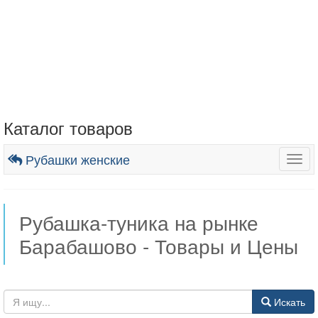
Каталог товаров
Рубашки женские
Togg
navig
Рубашка-туника на рынке
Барабашово - Товары и Цены
Искать