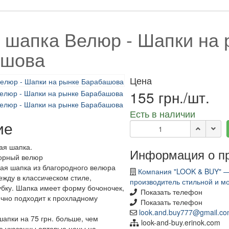
 шапка Велюр - Шапки на 
ашова
Цена
155 грн./шт.
Есть в наличии
ие
ая шапка.
Информация о п
орный велюр
ая шапка из благородного велюра
Компания "LOOK & BUY" —
ежду в классическом стиле,
производитель стильной и м
бку. Шапка имеет форму бочоночек,
Показать телефон
ично подходит к прохладному
Показать телефон
look.and.buy777@gmail.c
апки на 75 грн. больше, чем
look-and-buy.erinok.com
те указанны оптовые цены на