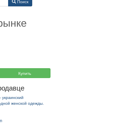
Поиск
рынке
Купить
родавце
 украинский
одной женской одежды.
om