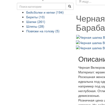
Бейсболки и кепки (194)
Черная
Береты (10)
Шапки (261)
Бараб
Шляпы (28)
Повязки на голову (5)
Описан
Черная Велюров
Материал: мрам
Роскошная женск
идеальна под од
например под шу
неглубокая. Отл
демисезонью.
Розничная цена ш
оптовая. На сай