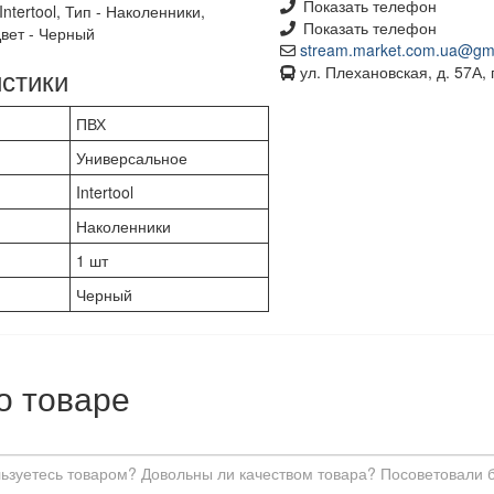
Показать телефон
ntertool, Тип - Наколенники,
Показать телефон
Цвет - Черный
stream.market.com.ua@gm
стики
ул. Плехановская, д. 57А, 
ПВХ
Универсальное
Intertool
Наколенники
1 шт
Черный
о товаре