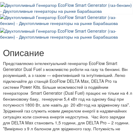
Описание
Представляємо інтелектуальний генератор EcoFlow Smart
Generator Dual Fuel з можливістю роботи на газу та бензині. Він
розумніший, а з газом — ефективніший та інтуїтивніший. Легко
підключайте до станцій EcoFlow DELTA Max, DELTA Pro та
системи Power Kits. Більше можливостей із подвійним
генератором Smart Generator (Dual Fuel) працює не тільки на 4 л
бензиновому баку, генеруючи 5,4 кВт год на одному баці при
потужності 1800 Вт, але навіть до 20 кВт⋅год на зрідженому газі*.
Зріджений газ служить новим джерелом енергії в надзвичайних
ситуаціях коли сонячна енергія недоступна. Час його зарядки
для DELTA Max становить 1,5 години, для DELTA Pro – 2 години.
*Виміряно з 9 л балоном для зрідженого газу. Потужність не