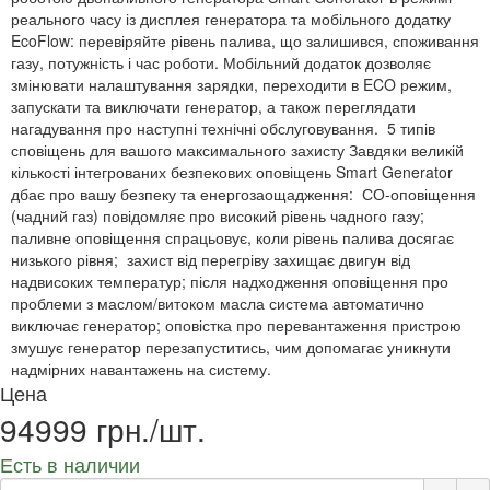
реального часу із дисплея генератора та мобільного додатку
EcoFlow: перевіряйте рівень палива, що залишився, споживання
газу, потужність і час роботи. Мобільний додаток дозволяє
змінювати налаштування зарядки, переходити в ECO режим,
запускати та виключати генератор, а також переглядати
нагадування про наступні технічні обслуговування. 5 типів
сповіщень для вашого максимального захисту Завдяки великій
кількості інтегрованих безпекових оповіщень Smart Generator
дбає про вашу безпеку та енергозаощадження: СО-оповіщення
(чадний газ) повідомляє про високий рівень чадного газу;
паливне оповіщення спрацьовує, коли рівень палива досягає
низького рівня; захист від перегріву захищає двигун від
надвисоких температур; після надходження оповіщення про
проблеми з маслом/витоком масла система автоматично
виключає генератор; оповістка про перевантаження пристрою
змушує генератор перезапуститись, чим допомагає уникнути
надмірних навантажень на систему.
Цена
94999 грн./шт.
Есть в наличии