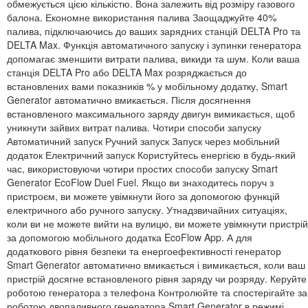
обмежується цією кількістю. Вона залежить від розміру газового
балона. Економне використання палива Заощаджуйте 40%
палива, підключаючись до ваших зарядних станцій DELTA Pro та
DELTA Max. Функція автоматичного запуску і зупинки генератора
допомагає зменшити витрати палива, викиди та шум. Коли ваша
станція DELTA Pro або DELTA Max розряджається до
встановлених вами показників % у мобільному додатку, Smart
Generator автоматично вмикається. Після досягнення
встановленого максимального заряду двигун вимикається, щоб
уникнути зайвих витрат палива. Чотири способи запуску
Автоматичний запуск Ручний запуск Запуск через мобільний
додаток Електричний запуск Користуйтесь енергією в будь-який
час, використовуючи чотири простих способи запуску Smart
Generator EcoFlow Duel Fuel. Якщо ви знаходитесь поруч з
пристроєм, ви можете увімкнути його за допомогою функцій
електричного або ручного запуску. Утнадзвичайних ситуаціях,
коли ви не можете вийти на вулицю, ви можете увімкнути пристрій
за допомогою мобільного додатка EcoFlow App. А для
додаткового рівня безпеки та енергоефективності генератор
Smart Generator автоматично вмикається і вимикається, коли ваш
пристрій досягне встановленого рівня заряду чи розряду. Керуйте
роботою генератора з телефона Контролюйте та спостерігайте за
роботою двопаливного генератора Smart Generator в режимі