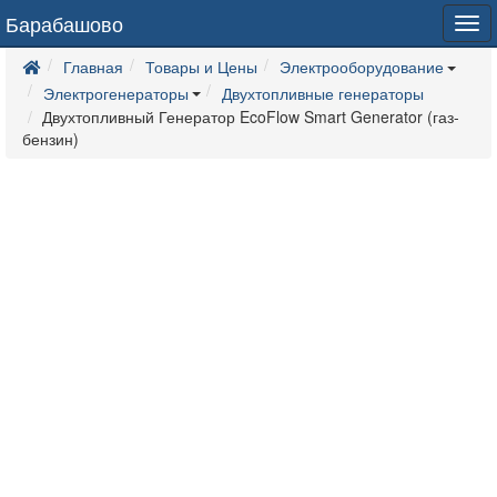
Барабашово
Tog
navi
Главная
Товары и Цены
Электрооборудование
Электрогенераторы
Двухтопливные генераторы
Двухтопливный Генератор EcoFlow Smart Generator (газ-
бензин)