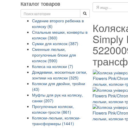
Каталог товаров
Сидение второго ребенка в
Коляск
коляску (6)
Спальные мешки, конверты в
Simply 
коляски (360)
Сумки для колясок (387)
522000
Сменные люльки,
прогулочные блоки для
трансф
колясок (590)
Колеса на коляски (7)
Дождевики, москитные сетки,
зонтики на коляски (325)
Коляски для двойни, тройни
(43)
Муфты для рук на коляску,
санки (207)
Прогулочные коляски,
коляски-трости (861)
Коляски-люльки, коляски-
трансформеры (1441)