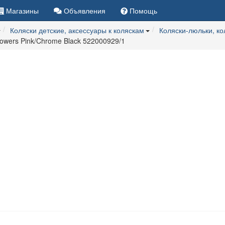
Магазины
Объявления
Помощь
Коляски детские, аксессуары к коляскам
Коляски-люльки, к
lowers Pink/Chrome Black 522000929/1