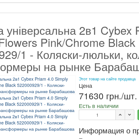
а універсальна 2в1 Cybex P
Flowers Pink/Chrome Black
929/1 - Коляски-люльки, ко
ормеры на рынке Бараба
Этот товар на сайте продавца
Цена
71630 грн./шт.
Есть в наличии
Информация о п