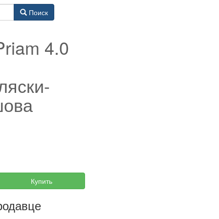
Поиск
riam 4.0
ляски-
шова
Купить
родавце