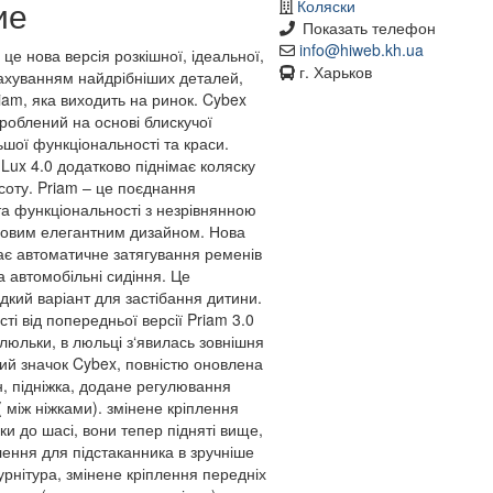
ие
Коляски
Показать телефон
info@hiweb.kh.ua
 це нова версія розкішної, ідеальної,
г. Харьков
рахуванням найдрібніших деталей,
riam, яка виходить на ринок. Cybex
зроблений на основі блискучої
ьшої функціональності та краси.
Lux 4.0 додатково піднімає коляску
соту. Priam – це поєднання
та функціональності з незрівнянною
асовим елегантним дизайном. Нова
ає автоматичне затягування ременів
а автомобільні сидіння. Це
кий варіант для застібання дитини.
сті від попередньої версії Priam 3.0
люльки, в люльці з‘явилась зовнішня
ий значок Cybex, повністю оновлена
н, підніжка, додане регулювання
( між ніжками). змінене кріплення
ки до шасі, вони тепер підняті вище,
ення для підстаканника в зручніше
урнітура, змінене кріплення передніх