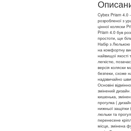
Описан
Cybex Priam 4.0 -
розробленої з у
цінної коляски P
Priam 4.0 був ро
простоти, ще біл
Набір з Люлькою 
на комфортну ви
найвищої якості 
легкістю, позач
версія коляски м
безпеки, схоже н
надзвичайно швид
Основіні відмінно
змінений дизайн 
кишенька, змінен
прогулка ( дизай
нижньої защіпки 
люльки та прогул
перенесене кріпл
місце, змінена ф