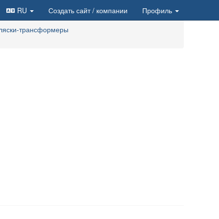
RU
Создать сайт
/ компании
Профиль
оляски-трансформеры