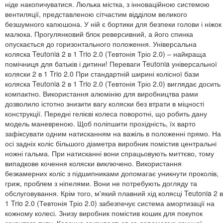
ніде накопичуватися. Люлька містка, з інноваційною системою
вентиляції, представленою сітчастим відділом великого
безшумного капюшона. У ній є бортики для безпеки голови і ніжок
малюка. Прогулянковий блок реверсивний, а його спинка
опускається до горизонтального положення. Універсальна
коляска Teutonia 2 в 1 Trio 2.0 (Тевтонія Тріо 2.0) – найкраща
помічниця для батьків і дитини! Переваги Teutonia універсальної
коляски 2 в 1 Trio 2.0 При стандартній ширині колісної бази
коляска Teutonia 2 в 1 Trio 2.0 (Тевтонія Тріо 2.0) виглядає досить
компактно. Використання алюмінію для виробництва рами
дозволило істотно знизити вагу коляски без втрати в міцності
конструкції. Передні гелієві колеса поворотні, що робить дану
модель маневреною. Щоб поліпшити прохідність, їх варто
зафіксувати одним натисканням на важіль в положенні прямо. На
осі задніх коліс більшого діаметра виробник помістив центральні
ножні гальма. При натисканні вони спрацьовують миттєво, тому
випадкове кочення коляски виключено. Використання
безкамерних коліс з підшипниками допомагає уникнути проколів,
гриж, проблем з ніпелями. Вони не потребують догляду та
обслуговування. Крім того, м'який плавний хід колясці Teutonia 2 в
1 Trio 2.0 (Тевтонія Тріо 2.0) забезпечує система амортизації на
кожному колесі. Знизу виробник помістив кошик для покупок
закритого типу. Корзина закривається за допомогою зручної