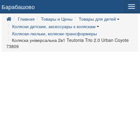
Барабашово
Tog
navi
Главная
Товары и Цены
Товары для детей
Коляски детские, аксессуары к коляскам
Коляски-люльки, коляски-трансформеры
Коляска універсальна 2в1 Teutonia Trio 2.0 Urban Coyote
73809