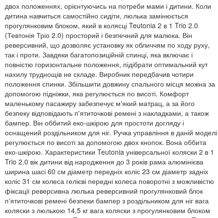
двох положеннях, орієнтуючись на потреби мами і дитини. Коли
дитина навчиться самостійно сидіти, люлька замінюється
прогулянковим блоком, який в колясці Teutonia 2 в 1 Trio 2.0
(Тевтонія Тріо 2.0) просторий і безпечний для малюка. Він
реверсивний, що дозволяє установку як обличчям по ходу руху,
так і проти. Завдяки багатопозиційній спинці, яка включає і
повністю горизонтальне положення, підібрати оптимальний кут
нахилу труднощів не складе. Виробник передбачив чотири
положення спинки. Збільшити довжину спального місця можна за
допомогою підніжки, яка регулюється по висоті. Комфорт
маленькому пасажиру забезпечує м'який матрац, а за його
безпеку відповідають п'ятиточкові ремені з накладками, а також
бампер. Він оббитий еко-шкірою для простоти догляду і
оснащений роздільником для ніг. Ручка управління в даній моделі
регулюється по висоті за допомогою двох кнопок. Вона оббита
еко-шкірою. Характеристики Teutonia універсальної коляски 2 в 1
Trio 2.0 вік дитини від народження до 3 років рама алюмінієва
ширина шасі 60 см діаметр передніх коліс 23 см діаметр задніх
коліс 31 см колеса гелієві передні колеса поворотні з можливістю
фіксації реверсивна люлька реверсивний прогулянковий блок
п'ятиточкові ремені безпеки бампер з роздільником для ніг вага
коляски з люлькою 14,5 кг вага коляски з прогулянковим блоком