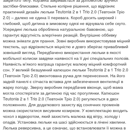
застібки-блискавки. Стильне колірне рішення, що відрізняє
практичний дизайн люльки Teutonia 2 в 1 Trio 2.0 (Тевтонія Тріо
2.0) – далеко не єдина її перевага. Короб досить широкий і
глибокий, щоб дитина в зимовому одязі не відчувала себе скуто.
Усередині люлька оброблена натуральною бавовною, що
гарантує відсутність алергічних реакцій. Внутрішню оббивку
можна знімати для прання. Зовні виробник використовував міцний
текстиль, що відрізняється міцністю и довго зберігає привабливий
зовнішній вигляд. Передбачено використання люльки в якості
мобільної колиски завдяки наявності на її дні спеціальних полозів.
Наявність м'якого матраца гарантує малюку міцний комфортний
сон. У великій безшумний капюшон люльки Teutonia 2 в 1 Trio 2.0
(Тевтонія Тріо 2.0) вмонтована ручка для перенесення. На його
задній панелі є сітчаста вставка для забезпечення вентиляції в
жарку погоду. Зверху виробник передбачив віконце, щоб мама
могла спостерігати за дитиною під час прогулянки. Капюшон
Teutonia 2 в 1 Trio 2.0 (Тевтонія Тріо 2.0) регулюється в двох
положеннях. Для додаткового захисту від сонячних променів
можна скористатися висувним козирком. У комплектацію входить
чохол з відворотом, який захистить малюка від вітру, холоду і
опадів. Установка люльки на шасі здійснюється в лічені хвилини.
Люлька реверсивна, а це означає, що встановлювати її можна в