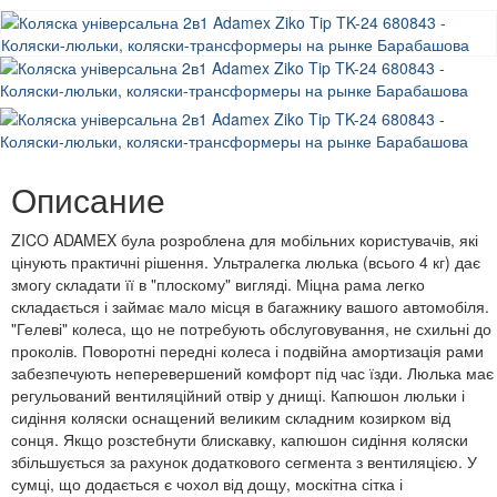
Описание
ZICO ADAMEX була розроблена для мобільних користувачів, які
цінують практичні рішення. Ультралегка люлька (всього 4 кг) дає
змогу складати її в "плоскому" вигляді. Міцна рама легко
складається і займає мало місця в багажнику вашого автомобіля.
"Гелеві" колеса, що не потребують обслуговування, не схильні до
проколів. Поворотні передні колеса і подвійна амортизація рами
забезпечують неперевершений комфорт під час їзди. Люлька має
регульований вентиляційний отвір у днищі. Капюшон люльки і
сидіння коляски оснащений великим складним козирком від
сонця. Якщо розстебнути блискавку, капюшон сидіння коляски
збільшується за рахунок додаткового сегмента з вентиляцією. У
сумці, що додається є чохол від дощу, москітна сітка і