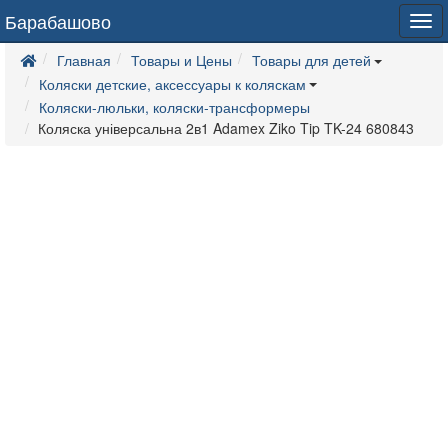
Барабашово
Tog
navi
Главная
Товары и Цены
Товары для детей
Коляски детские, аксессуары к коляскам
Коляски-люльки, коляски-трансформеры
Коляска універсальна 2в1 Adamex Ziko Tip TK-24 680843