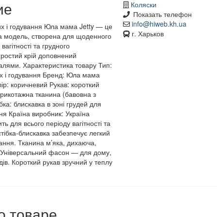
ие
Коляски
Показать телефон
info@hiweb.kh.ua
их і годування Юла мама Jetty — це
г. Харьков
на модель, створена для щоденного
вагітності та грудного
Простий крій доповнений
алями. Характеристика товару Тип:
их і годування Бренд: Юла мама
лір: коричневий Рукав: короткий
трикотажна тканина (бавовна з
бка: блискавка в зоні грудей для
ня Країна виробник: Україна
ть для всього періоду вагітності та
стібка-блискавка забезпечує легкий
ання. Тканина м’яка, дихаюча,
. Універсальний фасон — для дому,
дів. Короткий рукав зручний у теплу
о товаре