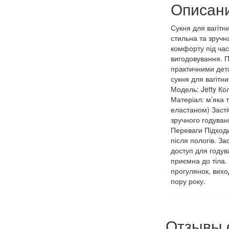
Описан
Сукня для вагітн
стильна та зруч
комфорту під час 
вигодовування. 
практичними дет
сукня для вагітн
Модель: Jetty Ко
Матеріал: м’яка 
еластаном) Засті
зручного годуван
Переваги Підходи
після пологів. За
доступ для годув
приємна до тіла
прогулянок, вихо
пору року.
Отзывы 