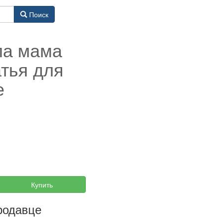
Поиск
Юла мама
атья для
е
Купить
родавце