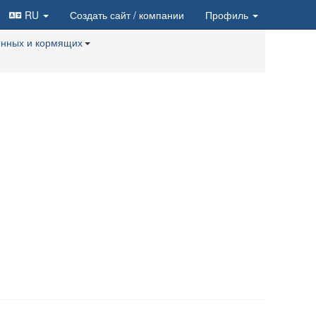
RU
Создать сайт
/ компании
Профиль
енных и кормящих