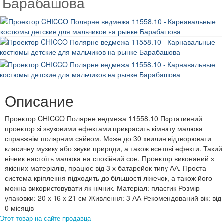
Барабашова
Описание
Проектор CHICCO Полярне ведмежа 11558.10 Портативний
проектор зі звуковими ефектами прикрасить кімнату малюка
справжнім полярним сяйвом. Може до 30 хвилин відтворювати
класичну музику або звуки природи, а також всетові ефекти. Такий
нічник настоїть малюка на спокійний сон. Проектор виконаний з
якісних матеріалів, працює від 3-х батарейок типу АА. Проста
система кріплення підходить до більшості ліжечок, а також його
можна використовувати як нічник. Матеріал: пластик Розмір
упаковки: 20 x 16 x 21 см Живлення: 3 АА Рекомендований вік: від
0 місяців
Этот товар на сайте продавца