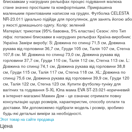
блискавкам у нагрудних рельєфах процес годування малюка
стане значно простішим та комфортнішим. Прикрашена
маленьким принтованим написом на грудях. Футболка CELESTA
NR-23.011 ідеально підійде для прогулянок, для занять йогою або
у якості домашнього одягу. Колір: зелений
Матеріал: трикотаж (95% бавовна, 5% еластан) Сезон: літо Тип
ліфа: потаємні блискавки в нагрудних рельєфах Країна-виробник:
Україна Заміри виробу: S: Довжина по спинці 71,5 см, Довжина
рукава від горловини 36,7 см, Груди 105 см, Талія 107 см, Стегна
107,8 см. M: Довжина по спинці 73,0 см, Довжина рукава від
горловини 37,7 см, Груди 110 см, Талія 112 см, Стегна 113 см. L:
Довжина по спинці 74,1 см, Довжина рукава від горловини 38,8
см, Груди 115 см, Талія 117 см, Стегна 118 см. ХL: Довжина по
спинці 75,6 см, Довжина рукава від горловини 39,9 см, Груди 120
см, Талія 122 см, Стегна 123 см. Купити футболку-туніку для
вагітних та годування S-XL Юла мама EVA ST-23.021-коричневий
в інтернет-магазині Мамин Дом - це означає отримати повну
консультацію щодо розмірів, характеристик, способу оплати та
доставки. Ми допоможемо підібрати модель і розмір, зробимо
будь-які детальні виміри за необхідності.
Этот товар на сайте продавца
Цена