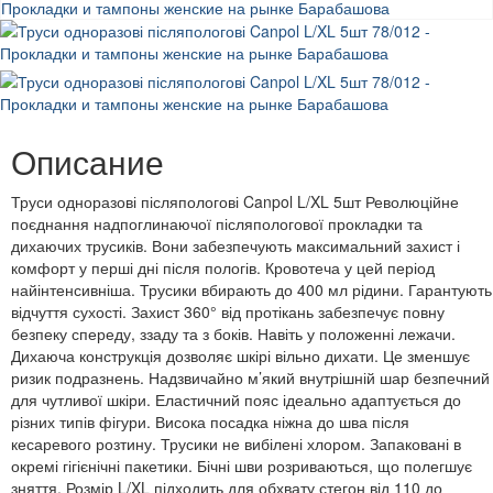
Описание
Труси одноразові післяпологові Canpol L/XL 5шт Революційне
поєднання надпоглинаючої післяпологової прокладки та
дихаючих трусиків. Вони забезпечують максимальний захист і
комфорт у перші дні після пологів. Кровотеча у цей період
найінтенсивніша. Трусики вбирають до 400 мл рідини. Гарантують
відчуття сухості. Захист 360° від протікань забезпечує повну
безпеку спереду, ззаду та з боків. Навіть у положенні лежачи.
Дихаюча конструкція дозволяє шкірі вільно дихати. Це зменшує
ризик подразнень. Надзвичайно м’який внутрішній шар безпечний
для чутливої шкіри. Еластичний пояс ідеально адаптується до
різних типів фігури. Висока посадка ніжна до шва після
кесаревого розтину. Трусики не вибілені хлором. Запаковані в
окремі гігієнічні пакетики. Бічні шви розриваються, що полегшує
зняття. Розмір L/XL підходить для обхвату стегон від 110 до