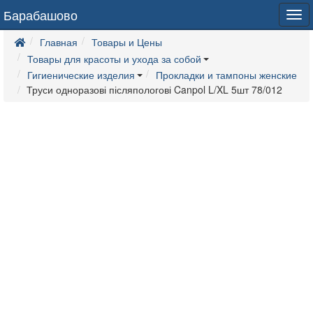
Барабашово
Tog
navi
Главная
Товары и Цены
Товары для красоты и ухода за собой
Гигиенические изделия
Прокладки и тампоны женские
Труси одноразові післяпологові Canpol L/XL 5шт 78/012