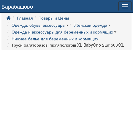
Барабашово
Tog
navi
Главная
Товары и Цены
Одежда, обувь, аксессуары
Женская одежда
Одежда и аксессуары для беременных и кормящих
Нижнее белье для беременных и кормящих
Труси багаторазові післяпологові XL BabyOno 2шт 503/XL