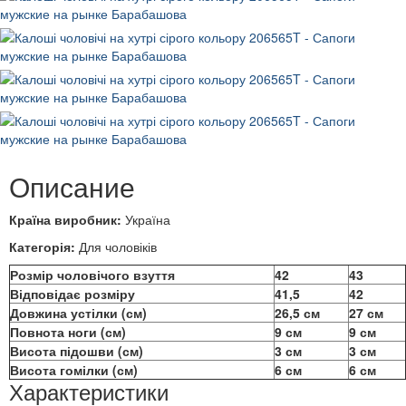
Описание
Країна виробник:
Україна
Категорія:
Для чоловіків
Розмір чоловічого взуття
42
43
Відповідає розміру
41,5
42
Довжина устілки (см)
26,5 см
27 см
Повнота ноги (см)
9 см
9 см
Висота підошви (см)
3 см
3 см
Висота гомілки (см)
6 см
6 см
Характеристики