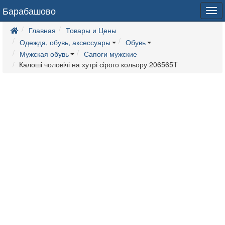
Барабашово
Tog
navi
Главная
Товары и Цены
Одежда, обувь, аксессуары
Обувь
Мужская обувь
Сапоги мужские
Калоші чоловічі на хутрі сірого кольору 206565T