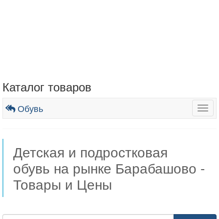
Каталог товаров
Обувь
Togg
navig
Детская и подростковая
обувь на рынке Барабашово -
Товары и Цены