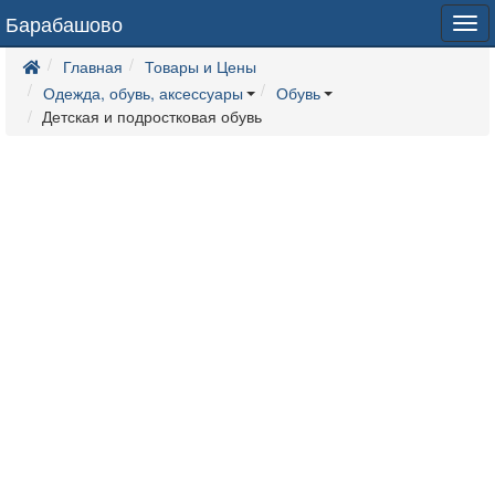
Барабашово
Tog
navi
Главная
Товары и Цены
Одежда, обувь, аксессуары
Обувь
Детская и подростковая обувь