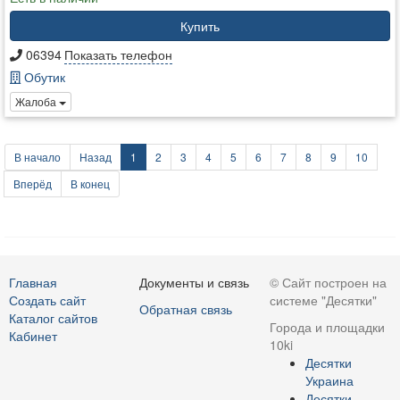
Купить
06394
Показать телефон
Обутик
Жалоба
В начало
Назад
1
2
3
4
5
6
7
8
9
10
Вперёд
В конец
Главная
Документы и связь
© Сайт построен на
Создать сайт
системе "Десятки"
Обратная связь
Каталог сайтов
Города и площадки
Кабинет
10ki
Десятки
Украина
Десятки