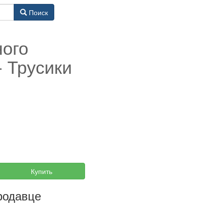
Поиск
ного
- Трусики
Купить
родавце