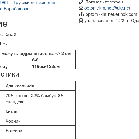
Показать телефон
optom7km.net@ukr.net
optom7km-net.erinok.com
ие
ул. Базовая, д. 15/2, г. Од
к:
Китай
ітей
 можуть відрізнятись на +/- 2 см
6-8
міру
116см-128см
стики
Для хлопчиків
70% коттон, 22% бамбук, 8%
спандекс
к
Китай
Чорний
Боксери