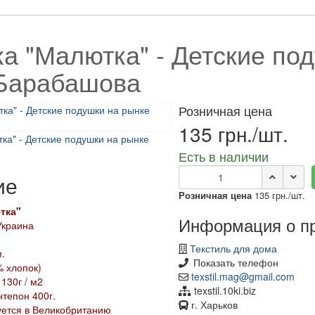
а "Малютка" - Детские по
Барабашова
Розничная цена
135 грн./шт.
Есть в наличии
ие
Розничная цена
135 грн./шт.
тка"
Информация о п
Украина
Текстиль для дома
.
Показать телефон
% хлопок)
texstil.mag@gmail.com
 130г / м2
texstil.10ki.biz
нтепон 400г.
г. Харьков
уется в Великобританию