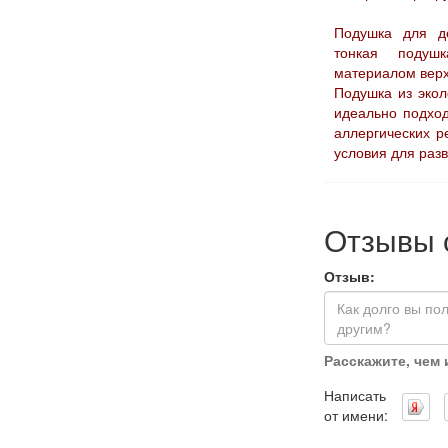
Подушка для д
тонкая подуш
материалом верх
Подушка из эко
идеально подхо
аллергических р
условия для разв
Отзывы 
Отзыв:
Расскажите, чем
Написать
от имени: