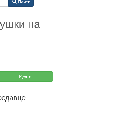
Поиск
душки на
Купить
родавце