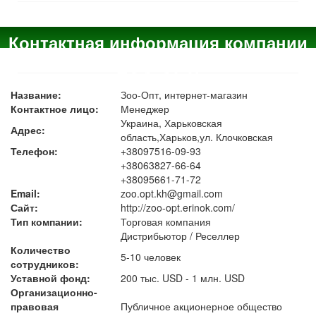
Контактная информация компании
ZOO-OPT:
Название:
Зоо-Опт, интернет-магазин
Контактное лицо:
Менеджер
Украина, Харьковская
Адрес:
область,Харьков,ул. Клочковская
Телефон:
+38097516-09-93
+38063827-66-64
+38095661-71-72
Email:
zoo.opt.kh@gmail.com
Сайт:
http://zoo-opt.erinok.com/
Тип компании:
Торговая компания
Дистрибьютор / Реселлер
Количество
5-10 человек
сотрудников:
Уставной фонд:
200 тыс. USD - 1 млн. USD
Организационно-
правовая
Публичное акционерное общество