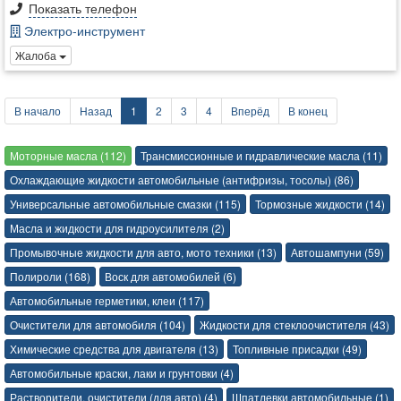
Показать телефон
Электро-инструмент
Жалоба
В начало
Назад
1
2
3
4
Вперёд
В конец
Моторные масла (112)
Трансмиссионные и гидравлические масла (11)
Охлаждающие жидкости автомобильные (антифризы, тосолы) (86)
Универсальные автомобильные смазки (115)
Тормозные жидкости (14)
Масла и жидкости для гидроусилителя (2)
Промывочные жидкости для авто, мото техники (13)
Автошампуни (59)
Полироли (168)
Воск для автомобилей (6)
Автомобильные герметики, клеи (117)
Очистители для автомобиля (104)
Жидкости для стеклоочистителя (43)
Химические средства для двигателя (13)
Топливные присадки (49)
Автомобильные краски, лаки и грунтовки (4)
Растворители, очистители (для авто) (4)
Шпатлевки автомобильные (1)