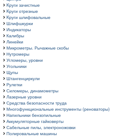
Kруги зачистные
Kруги отрезные
Kруги шлифовальные
Шлифшкурки
Индикаторы
Калибры
Линейки
Микрометры. Рычажные скобы
Нутромеры
Угломеры, уровни
Угольники
Щупы
Штангенциркули
Рулетки
Силомеры, динамометры
Лазерные уровни
Средства безопасности труда
Многофункциональные инструменты (реноваторы)
Напильники бензопильные
Аккумуляторные гайковерты
Сабельные пилы, электроножовки
Полировальные машины