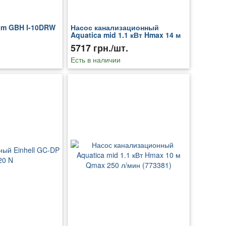
lm GBH I-10DRW
Насос канализационный
Aquatica mid 1.1 кВт Hmax 14 м
Qmax 340 л/мин (с ножом)
5717 грн./шт.
(773392)
Есть в наличии