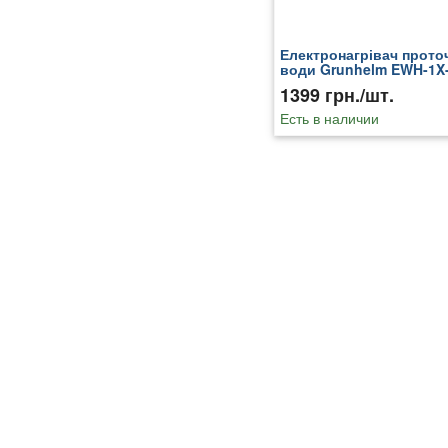
Електронагрівач прото
води Grunhelm EWH-1X
LED (134547)
1399 грн./шт.
Есть в наличии