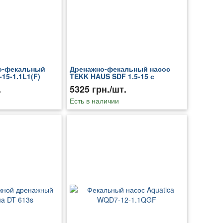
о-фекальный
Дренажно-фекальный насос
15-1.1L1(F)
TEKK HAUS SDF 1.5-15 с
фрезою и пультом управления
.
5325 грн./шт.
(1000052)
Есть в наличии