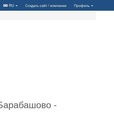
RU
Создать сайт
/ компании
Профиль
Барабашово -