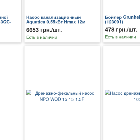
чної
Насос канализационный
Бойлер Grunhe
-3QC-
Aquatica 0.55кВт Hmax 12м
(123091)
Qmax 242л/мин (нерж) 773421
478 грн./шт.
6653 грн./шт.
Есть в наличии
Есть в наличии