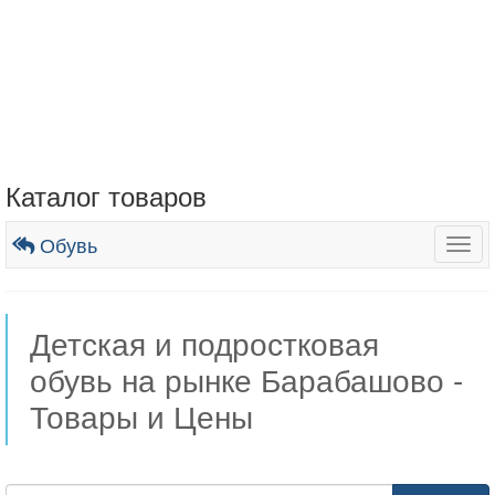
Каталог товаров
Обувь
Togg
navig
Детская и подростковая
обувь на рынке Барабашово -
Товары и Цены