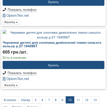
Купить
Показать телефон
Optom7km.net
Жалоба
Черевики дитячі для хлопчика демісезонні темно-синього
кольор р.27 194096T
605 грн./шт.
Есть в наличии
Купить
Показать телефон
Optom7km.net
Жалоба
В начало
Назад
5
6
7
8
9
10
11
12
13
14
Вперёд
В конец