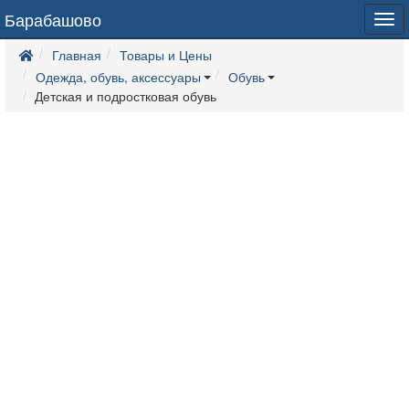
Барабашово
Tog
navi
Главная
Товары и Цены
Одежда, обувь, аксессуары
Обувь
Детская и подростковая обувь