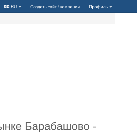
RU
Создать сайт
/ компании
Профиль
рынке Барабашово -