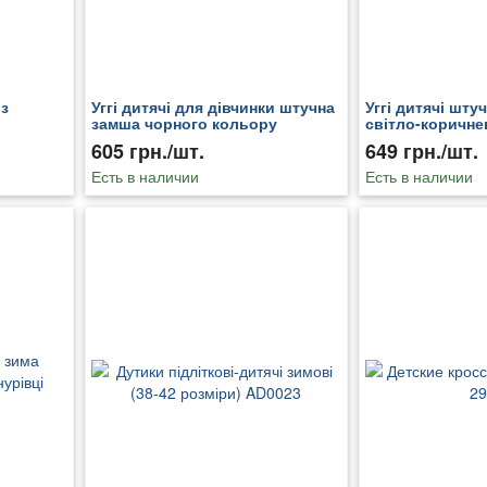
 з
Уггі дитячі для дівчинки штучна
Уггі дитячі шту
замша чорного кольору
світло-коричне
208141T
195735T
605 грн./шт.
649 грн./шт.
Есть в наличии
Есть в наличии