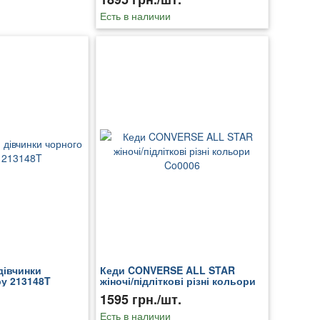
Есть в наличии
дівчинки
Кеди CONVERSE ALL STAR
у 213148T
жіночі/підліткові різні кольори
Co0006
1595 грн./шт.
Есть в наличии