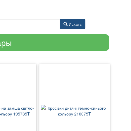
Искать
ары