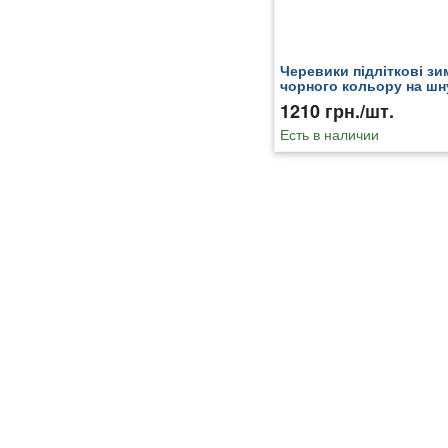
Черевики підліткові зи
чорного кольору на шн
187371T
1210 грн./шт.
Есть в наличии