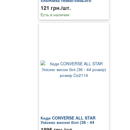
хлопчика темно-синього
кольору 159886T
121 грн./шт.
Есть в наличии
Кеди CONVERSE ALL STAR
Унісекс високі білі (36 - 44
розмір) розмір Co2114
1895 грн./шт.