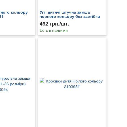
рного кольору
Уггі дитячі штучна замша
0T
чорного кольору без застібки
р.29 169281T
462 грн./шт.
Есть в наличии