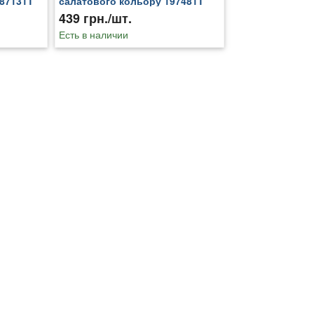
87131T
салатового кольору 197481T
439 грн./шт.
Есть в наличии