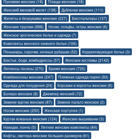
Пуховики женские (18)
Плащи женские (18)
Женский меховой жилет (138)
Дубленки женские (111)
Жилеты и безрукавки женские (227)
Бюстгальтеры (137)
Женские трусики (998)
Носки, гольфы, гетры женские (6)
Женское эротическое белье и одежда (7)
Комплекты женского нижнего белья (106)
Пеньюары, сорочки, ночные рубашки (52)
Корректирующее белье (3)
Бюстье, боди, комбидрессы (57)
Женские костюмы (2142)
Леггинсы лосины (270)
Брюки женские (720)
Комбинезоны женские (247)
Пляжная одежда парео (93)
Одежда для похудения (24)
Корсажи и корсеты женские (6)
Болеро женское (8)
Джемпер женский (72)
Зимние куртки женские (87)
Зимнее пальто женское (2)
Носки женские (250)
Женская портупея (1)
Куртки кожаные женские (124)
Женские вышиванки (3)
Накидки, пончо (5)
Летние женские комплекты (84)
Кофты, свитера женские больших размеров (61)