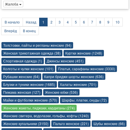
Жалоба
В начало
Назад
1
2
3
4
5
6
7
8
9
10
Вперёд
В конец
Толстовки, пайты и регланы женские (94)
Женская трикотажная одежда (38)
Куртки женские (1248)
Спортивная одежда (1)
Джинсы женские (451)
Колготы и чулки женские (101)
Платья, сарафаны женские (3330)
Рубашки женские (64)
Капри бриджи шорты женские (636)
Блузки и туники женские (1685)
Халаты женские (701)
Пижама женская (127)
Женские юбки (536)
Майки и футболки женские (570)
Шарфы, платки, снуды (72)
Женские жакеты, пиджаки, кардиганы (274)
Женские свитера, водолазки, гольфы, кофты (1240)
Женские купальники (3150)
Пальто женское (221)
Шубы женские (66)