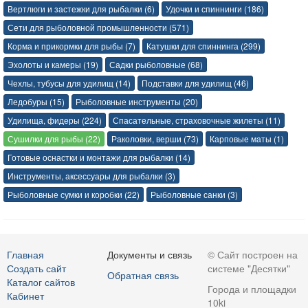
Вертлюги и застежки для рыбалки (6)
Удочки и спиннинги (186)
Сети для рыболовной промышленности (571)
Корма и прикормки для рыбы (7)
Катушки для спиннинга (299)
Эхолоты и камеры (19)
Садки рыболовные (68)
Чехлы, тубусы для удилищ (14)
Подставки для удилищ (46)
Ледобуры (15)
Рыболовные инструменты (20)
Удилища, фидеры (224)
Спасательные, страховочные жилеты (11)
Сушилки для рыбы (22)
Раколовки, верши (73)
Карповые маты (1)
Готовые оснастки и монтажи для рыбалки (14)
Инструменты, аксессуары для рыбалки (3)
Рыболовные сумки и коробки (22)
Рыболовные санки (3)
Главная
Документы и связь
© Сайт построен на
Создать сайт
системе "Десятки"
Обратная связь
Каталог сайтов
Города и площадки
Кабинет
10ki