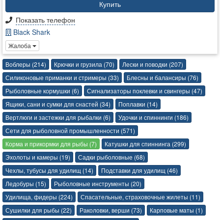
Купить
Показать телефон
Black Shark
Жалоба
Воблеры (214)
Крючки и грузила (70)
Лески и поводки (207)
Силиконовые приманки и стримеры (33)
Блесны и балансиры (76)
Рыболовные кормушки (6)
Сигнализаторы поклевки и свингеры (47)
Ящики, сани и сумки для снастей (34)
Поплавки (14)
Вертлюги и застежки для рыбалки (6)
Удочки и спиннинги (186)
Сети для рыболовной промышленности (571)
Корма и прикормки для рыбы (7)
Катушки для спиннинга (299)
Эхолоты и камеры (19)
Садки рыболовные (68)
Чехлы, тубусы для удилищ (14)
Подставки для удилищ (46)
Ледобуры (15)
Рыболовные инструменты (20)
Удилища, фидеры (224)
Спасательные, страховочные жилеты (11)
Сушилки для рыбы (22)
Раколовки, верши (73)
Карповые маты (1)