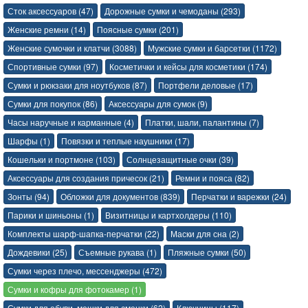
Сток аксессуаров (47)
Дорожные сумки и чемоданы (293)
Женские ремни (14)
Поясные сумки (201)
Женские сумочки и клатчи (3088)
Мужские сумки и барсетки (1172)
Спортивные сумки (97)
Косметички и кейсы для косметики (174)
Сумки и рюкзаки для ноутбуков (87)
Портфели деловые (17)
Сумки для покупок (86)
Аксессуары для сумок (9)
Часы наручные и карманные (4)
Платки, шали, палантины (7)
Шарфы (1)
Повязки и теплые наушники (17)
Кошельки и портмоне (103)
Солнцезащитные очки (39)
Аксессуары для создания причесок (21)
Ремни и пояса (82)
Зонты (94)
Обложки для документов (839)
Перчатки и варежки (24)
Парики и шиньоны (1)
Визитницы и картхолдеры (110)
Комплекты шарф-шапка-перчатки (22)
Маски для сна (2)
Дождевики (25)
Съемные рукава (1)
Пляжные сумки (50)
Сумки через плечо, мессенджеры (472)
Сумки и кофры для фотокамер (1)
Сумки для обуви, мешки для сменки (62)
Ключницы (117)