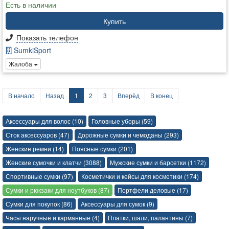
Есть в наличии
Купить
Показать телефон
SumkiSport
Жалоба
В начало
Назад
1
2
3
Вперёд
В конец
Аксессуары для волос (10)
Головные уборы (59)
Сток аксессуаров (47)
Дорожные сумки и чемоданы (293)
Женские ремни (14)
Поясные сумки (201)
Женские сумочки и клатчи (3088)
Мужские сумки и барсетки (1172)
Спортивные сумки (97)
Косметички и кейсы для косметики (174)
Сумки и рюкзаки для ноутбуков (87)
Портфели деловые (17)
Сумки для покупок (86)
Аксессуары для сумок (9)
Часы наручные и карманные (4)
Платки, шали, палантины (7)