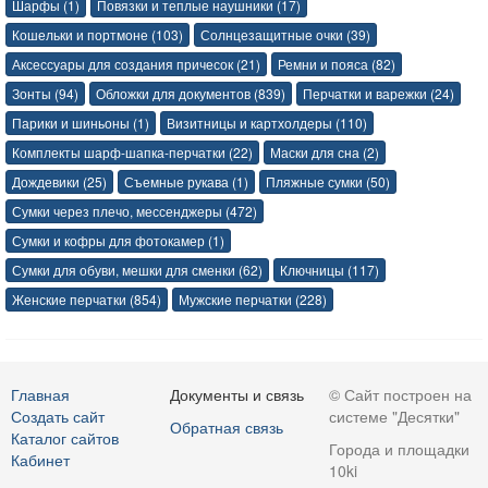
Шарфы (1)
Повязки и теплые наушники (17)
Кошельки и портмоне (103)
Солнцезащитные очки (39)
Аксессуары для создания причесок (21)
Ремни и пояса (82)
Зонты (94)
Обложки для документов (839)
Перчатки и варежки (24)
Парики и шиньоны (1)
Визитницы и картхолдеры (110)
Комплекты шарф-шапка-перчатки (22)
Маски для сна (2)
Дождевики (25)
Съемные рукава (1)
Пляжные сумки (50)
Сумки через плечо, мессенджеры (472)
Сумки и кофры для фотокамер (1)
Сумки для обуви, мешки для сменки (62)
Ключницы (117)
Женские перчатки (854)
Мужские перчатки (228)
Главная
Документы и связь
© Сайт построен на
Создать сайт
системе "Десятки"
Обратная связь
Каталог сайтов
Города и площадки
Кабинет
10ki