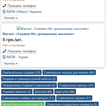
Показать телефон
AVON (Эйвон) Украина
Жалоба
Магнит «Скажем Нет домашнему насилию»
5 грн./шт.
Нет в наличии
Показать телефон
AVON - Харків
Жалоба
Оригинальные подарки (19)
Сувенирные наборы для мужчин (96)
Подарки и сувениры ручной работы (2)
Праздничные подарки и украшения (3)
Подарочные наборы (40)
Подарки-приколы (4)
Брелоки (88)
Шкатулки (88)
Сувенирные наборы для женщин (11)
Сувенирное оружие (51)
Магнитики на холодильник (3)
Открытки и подарочные конверты (2)