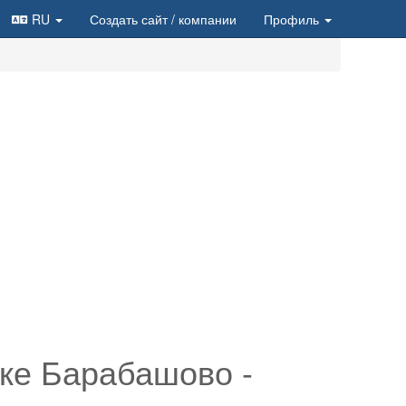
RU
Создать сайт
/ компании
Профиль
нке Барабашово -