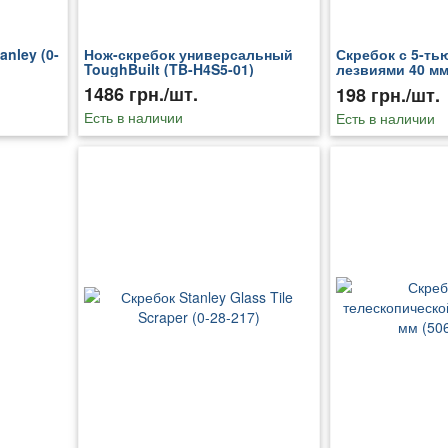
anley (0-
Нож-скребок универсальный
Скребок с 5-ть
ToughBuilt (TB-H4S5-01)
лезвиями 40 мм 
500)
1486 грн./шт.
198 грн./шт.
Есть в наличии
Есть в наличии