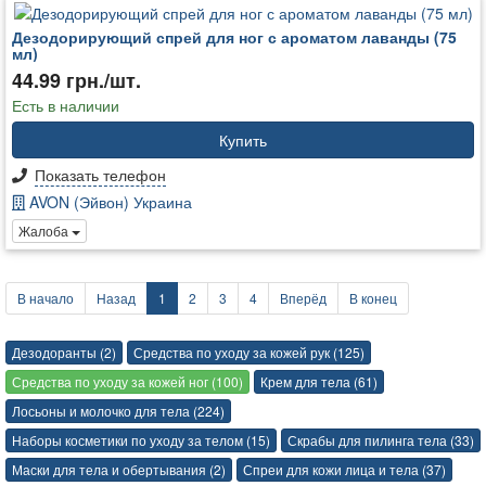
Дезодорирующий спрей для ног с ароматом лаванды (75
мл)
44.99 грн./шт.
Есть в наличии
Купить
Показать телефон
AVON (Эйвон) Украина
Жалоба
В начало
Назад
1
2
3
4
Вперёд
В конец
Дезодоранты (2)
Средства по уходу за кожей рук (125)
Средства по уходу за кожей ног (100)
Крем для тела (61)
Лосьоны и молочко для тела (224)
Наборы косметики по уходу за телом (15)
Скрабы для пилинга тела (33)
Маски для тела и обертывания (2)
Спреи для кожи лица и тела (37)