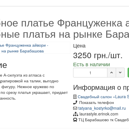
ное платье Француженка а
ные платья на рынке Бар
Цена
3250 грн./шт.
ие
Есть в наличии
 А-силуэта из атласа с
рапировкой на талии, выгодно
Информация о п
фигуру. Нежное кружево по
 по срезу платья украшает, придает
Свадебный салон «Laura S
канность.
Показать телефон
tatyana_kostyrko@mail.ru
laurastyle.erinok.com
ТЦ Барабашово тк Свадеб