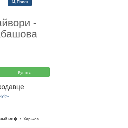
Поиск
йвори -
абашова
Купить
родавце
tyle»
ный ми�, г. Харьков