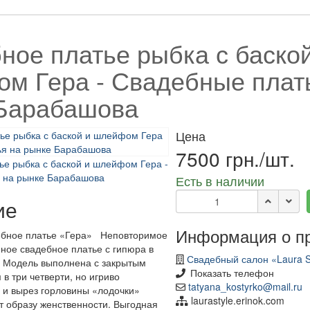
ное платье рыбка с баской
м Гера - Свадебные плат
Барабашова
Цена
7500 грн./шт.
Есть в наличии
ие
Информация о п
ебное платье «Гера» Неповторимое
нное свадебное платье с гипюра в
Свадебный салон «Laura S
. Модель выполнена с закрытым
Показать телефон
в три четверти, но игриво
tatyana_kostyrko@mail.ru
 и вырез горловины «лодочки»
laurastyle.erinok.com
т образу женственности. Выгодная