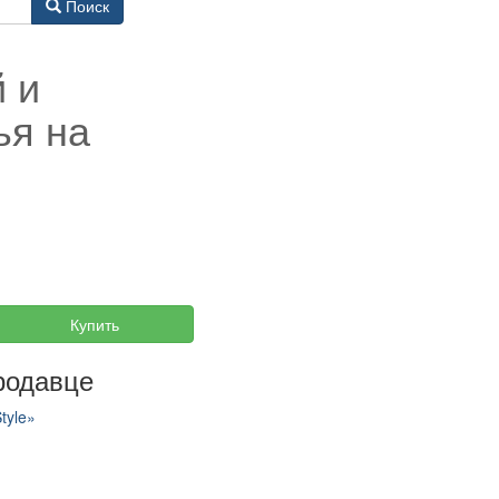
Поиск
 и
ья на
Купить
родавце
tyle»