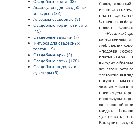
Свадебные книги (32)
баска, атласный
Аксессуары для свадебных
изящества силуэт
конкурсов (22)
платье, сделала
Альбомы свадебные (3)
Отличный выбор 
Свадебные корзинки и сита
невест. Описан
(13)
— «Русалка»; цв
Свадебные замочки (7)
качественный ги
Фигурки для свадебных
лиф сделан корс
тортов (19)
«лодочка»; офо
Свадебные арки (3)
платья «Гера» в
Свадебные свечи (129)
выгодно облегае
Свадебные подарки и
женственности в
сувениры (5)
элегантно выгля
покупать мы сам
замечательные п
посоветуем хоро
используем хорош
завышенной стои
скидка. В наших
чувствовать по-
Как купить св