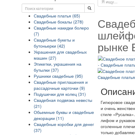
Свадебные платья (65)
Свадеб
Свадебные бокалы (278)
Свадебные накидки болеро
шлейфо
(7)
Свадебные букеты и
рынке 
бутоньерки (42)
Украшения для свадебных
машин (27)
Этикетки, украшения на
бутылки (37)
Рушники свадебные (95)
Свадебные приглашения и
Описан
рассадочные карточки (9)
Подушечки для колец (31)
Свадебная подвязка невесты
Гипюровое свад
(21)
и очень женстве
Обьемные буквы и свадебные
стиле «Русалка»
декорации (11)
лифом и рукавом 
Свадебные коробки для денег
оголенные плечи
(37)
только добавляю