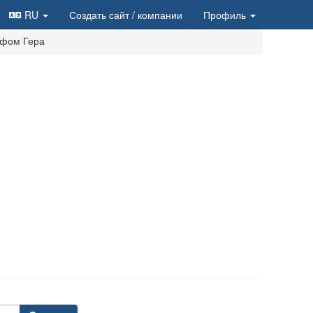
RU
Создать сайт
/ компании
Профиль
йфом Гера