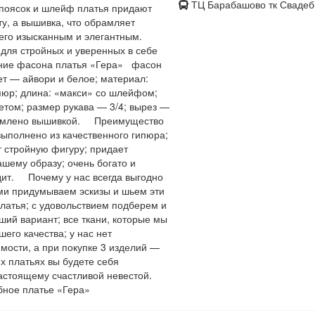
ТЦ Барабашово тк Свадеб
 поясок и шлейф платья придают
у, а вышивка, что обрамляет
 его изысканным и элегантным.
для стройных и уверенных в себе
ие фасона платья «Гера» фасон
ет — айвори и белое; материал:
пюр; длина: «макси» со шлейфом;
етом; размер рукава — 3/4; вырез —
рмлено вышивкой. Преимущество
ыполнено из качественного гипюра;
т стройную фигуру; придает
ашему образу; очень богато и
дит. Почему у нас всегда выгодно
и придумываем эскизы и шьем эти
латья; с удовольствием подберем и
ший вариант; все ткани, которые мы
его качества; у нас нет
мости, а при покупке 3 изделий —
 платьях вы будете себя
настоящему счастливой невестой.
адебное платье «Гера»