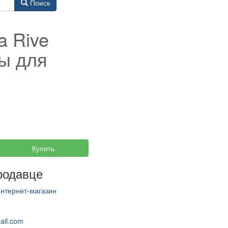
Поиск
a Rive
ры для
.
Купить
родавце
Интернет-магазин
ail.com