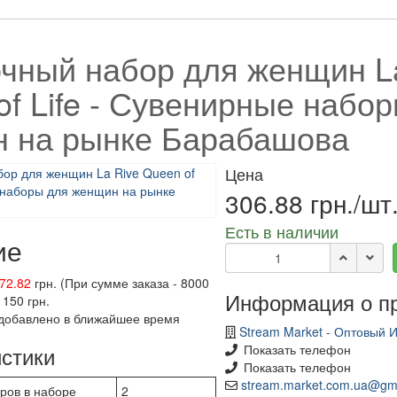
чный набор для женщин L
of Life - Сувенирные набо
 на рынке Барабашова
Цена
306.88 грн./шт
Есть в наличии
ие
72.82
грн. (При сумме заказа - 8000
Информация о п
 150 грн.
добавлено в ближайшее время
Stream Market - Оптовый 
стики
Показать телефон
Показать телефон
stream.market.com.ua@gm
ров в наборе
2