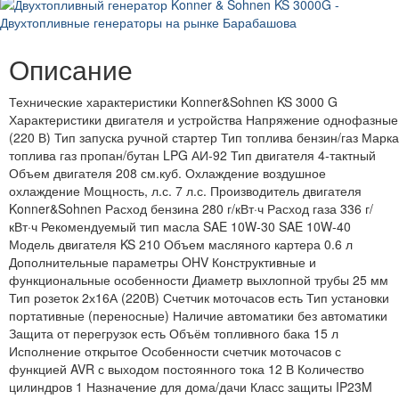
Описание
Технические характеристики Konner&Sohnen KS 3000 G
Характеристики двигателя и устройства Напряжение однофазные
(220 В) Тип запуска ручной стартер Тип топлива бензин/газ Марка
топлива газ пропан/бутан LPG АИ-92 Тип двигателя 4-тактный
Объем двигателя 208 см.куб. Охлаждение воздушное
охлаждение Мощность, л.с. 7 л.с. Производитель двигателя
Konner&Sohnen Расход бензина 280 г/кВт·ч Расход газа 336 г/
кВт·ч Рекомендуемый тип масла SAE 10W-30 SAE 10W-40
Модель двигателя KS 210 Объем масляного картера 0.6 л
Дополнительные параметры OHV Конструктивные и
функциональные особенности Диаметр выхлопной трубы 25 мм
Тип розеток 2х16А (220В) Счетчик моточасов есть Тип установки
портативные (переносные) Наличие автоматики без автоматики
Защита от перегрузок есть Объём топливного бака 15 л
Исполнение открытое Особенности счетчик моточасов с
функцией AVR с выходом постоянного тока 12 В Количество
цилиндров 1 Назначение для дома/дачи Класс защиты IP23M