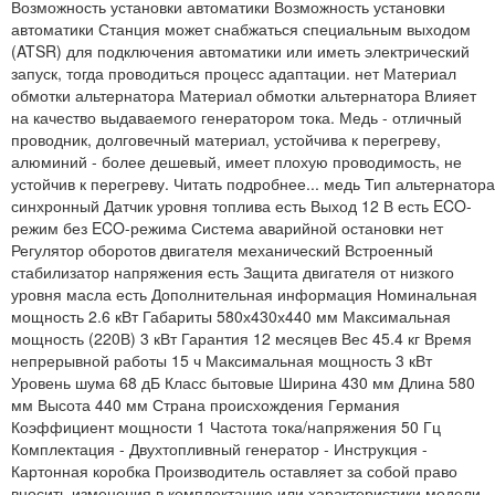
Возможность установки автоматики Возможность установки
автоматики Станция может снабжаться специальным выходом
(ATSR) для подключения автоматики или иметь электрический
запуск, тогда проводиться процесс адаптации. нет Материал
обмотки альтернатора Материал обмотки альтернатора Влияет
на качество выдаваемого генератором тока. Медь - отличный
проводник, долговечный материал, устойчива к перегреву,
алюминий - более дешевый, имеет плохую проводимость, не
устойчив к перегреву. Читать подробнее... медь Тип альтернатора
синхронный Датчик уровня топлива есть Выход 12 В есть ECO-
режим без ECO-режима Система аварийной остановки нет
Регулятор оборотов двигателя механический Встроенный
стабилизатор напряжения есть Защита двигателя от низкого
уровня масла есть Дополнительная информация Номинальная
мощность 2.6 кВт Габариты 580х430х440 мм Максимальная
мощность (220В) 3 кВт Гарантия 12 месяцев Вес 45.4 кг Время
непрерывной работы 15 ч Максимальная мощность 3 кВт
Уровень шума 68 дБ Класс бытовые Ширина 430 мм Длина 580
мм Высота 440 мм Страна происхождения Германия
Коэффициент мощности 1 Частота тока/напряжения 50 Гц
Комплектация - Двухтопливный генератор - Инструкция -
Картонная коробка Производитель оставляет за собой право
вносить изменения в комплектацию или характеристики модели