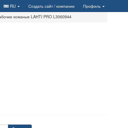
RU
Создать сайт
/ компании
Профиль
абочие кожаные LAHTI PRO L3060944