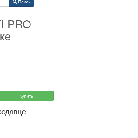
Поиск
TI PRO
ке
Купить
родавце