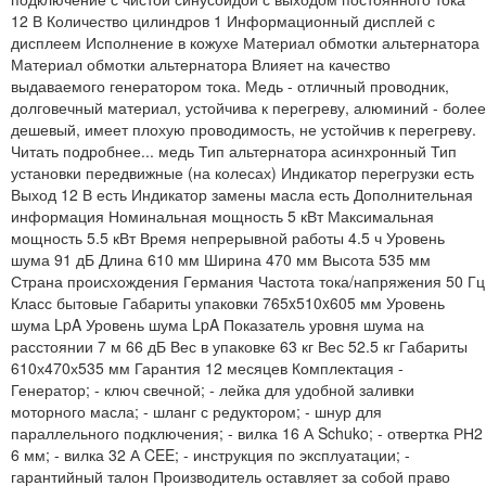
12 В Количество цилиндров 1 Информационный дисплей с
дисплеем Исполнение в кожухе Материал обмотки альтернатора
Материал обмотки альтернатора Влияет на качество
выдаваемого генератором тока. Медь - отличный проводник,
долговечный материал, устойчива к перегреву, алюминий - более
дешевый, имеет плохую проводимость, не устойчив к перегреву.
Читать подробнее... медь Тип альтернатора асинхронный Тип
установки передвижные (на колесах) Индикатор перегрузки есть
Выход 12 В есть Индикатор замены масла есть Дополнительная
информация Номинальная мощность 5 кВт Максимальная
мощность 5.5 кВт Время непрерывной работы 4.5 ч Уровень
шума 91 дБ Длина 610 мм Ширина 470 мм Высота 535 мм
Страна происхождения Германия Частота тока/напряжения 50 Гц
Класс бытовые Габариты упаковки 765x510x605 мм Уровень
шума LpA Уровень шума LpA Показатель уровня шума на
расстоянии 7 м 66 дБ Вес в упаковке 63 кг Вес 52.5 кг Габариты
610х470х535 мм Гарантия 12 месяцев Комплектация -
Генератор; - ключ свечной; - лейка для удобной заливки
моторного масла; - шланг с редуктором; - шнур для
параллельного подключения; - вилка 16 А Schuko; - отвертка РН2
6 мм; - вилка 32 А CEE; - инструкция по эксплуатации; -
гарантийный талон Производитель оставляет за собой право