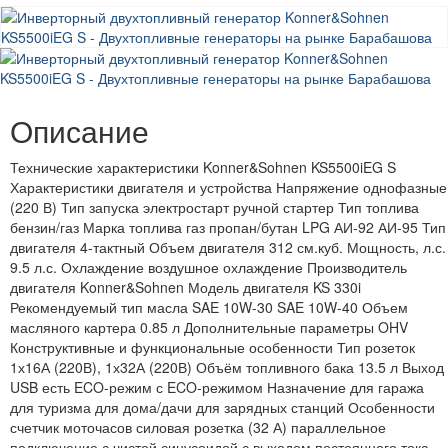
Описание
Технические характеристики Konner&Sohnen KS5500iEG S
Характеристики двигателя и устройства Напряжение однофазные
(220 В) Тип запуска электростарт ручной стартер Тип топлива
бензин/газ Марка топлива газ пропан/бутан LPG АИ-92 АИ-95 Тип
двигателя 4-тактный Объем двигателя 312 см.куб. Мощность, л.с.
9.5 л.с. Охлаждение воздушное охлаждение Производитель
двигателя Konner&Sohnen Модель двигателя KS 330i
Рекомендуемый тип масла SAE 10W-30 SAE 10W-40 Объем
масляного картера 0.85 л Дополнительные параметры OHV
Конструктивные и функциональные особенности Тип розеток
1х16А (220В), 1х32А (220В) Объём топливного бака 13.5 л Выход
USB есть ECO-режим с ECO-режимом Назначение для гаража
для туризма для дома/дачи для зарядных станций Особенности
счетчик моточасов силовая розетка (32 А) параллельное
подключение с чистой синусоидой с выходом постоянного тока