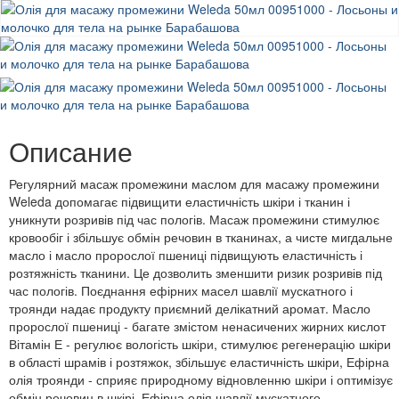
Описание
Регулярний масаж промежини маслом для масажу промежини
Weleda допомагає підвищити еластичність шкіри і тканин і
уникнути розривів під час пологів. Масаж промежини стимулює
кровообіг і збільшує обмін речовин в тканинах, а чисте мигдальне
масло і масло пророслої пшениці підвищують еластичність і
розтяжність тканини. Це дозволить зменшити ризик розривів під
час пологів. Поєднання ефірних масел шавлії мускатного і
троянди надає продукту приємний делікатний аромат. Масло
пророслої пшениці - багате змістом ненасичених жирних кислот
Вітамін Е - регулює вологість шкіри, стимулює регенерацію шкіри
в області шрамів і розтяжок, збільшує еластичність шкіри, Ефірна
олія троянди - сприяє природному відновленню шкіри і оптимізує
обмін речовин в шкірі, Ефірна олія шавлії мускатного -