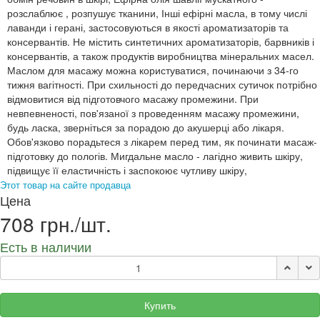
розслаблює , розпушує тканини, Інші ефірні масла, в тому числі
лаванди і герані, застосовуються в якості ароматизаторів та
консервантів. Не містить синтетичних ароматизаторів, барвників і
консервантів, а також продуктів виробництва мінеральних масел.
Маслом для масажу можна користуватися, починаючи з 34-го
тижня вагітності. При схильності до передчасних сутичок потрібно
відмовитися від підготовчого масажу промежини. При
невпевненості, пов'язаної з проведенням масажу промежини,
будь ласка, зверніться за порадою до акушерці або лікаря.
Обов'язково порадьтеся з лікарем перед тим, як починати масаж-
підготовку до пологів. Мигдальне масло - лагідно живить шкіру,
підвищує її еластичність і заспокоює чутливу шкіру,
Этот товар на сайте продавца
Цена
708 грн./шт.
Есть в наличии
Купить