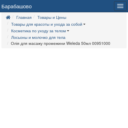
Барабашово
Tog
navi
Главная
Товары и Цены
Товары для красоты и ухода за собой
Косметика по уходу за телом
Лосьоны и молочко для тела
Олія для масажу промежини Weleda 50мл 00951000