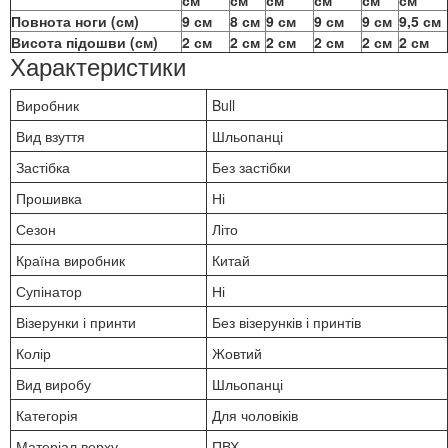
Повнота ноги (см)
9 см
8 см
9 см
9 см
9 см
9,5 см
Висота підошви (см)
2 см
2 см
2 см
2 см
2 см
2 см
Характеристики
Виробник
Bull
Вид взуття
Шльопанці
Застібка
Без застібки
Прошивка
Ні
Сезон
Літо
Країна виробник
Китай
Супінатор
Ні
Візерунки і принти
Без візерунків і принтів
Колір
Жовтий
Вид виробу
Шльопанці
Категорія
Для чоловіків
Матеріал верху
ПВХ