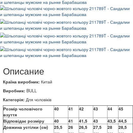
Описание
Країна виробник:
Китай
Виробник:
BULL
Категорія:
Для чоловіків
Розмір чоловічого
40
41
42
43
44
45
взуття
Відповідає розміру
40
41
41,5
43
43,5
44,5
Довжина устілки (см)
25,5
26
26,5
27,5
28
28,5
см
см
см
см
см
см