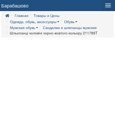
Барабашово
Tog
navi
Главная
Товары и Цены
Одежда, обувь, аксессуары
Обувь
Мужская обувь
Сандалии и шлепанцы мужские
Шльопанці чоловічі чорно-жовтого кольору 211789T