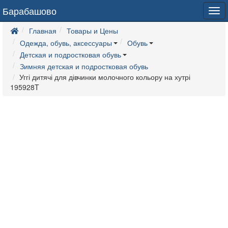
Барабашово
Tog
navi
Главная
Товары и Цены
Одежда, обувь, аксессуары
Обувь
Детская и подростковая обувь
Зимняя детская и подростковая обувь
Уггі дитячі для дівчинки молочного кольору на хутрі
195928T