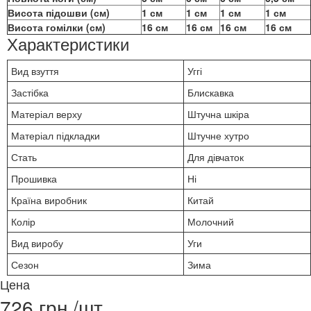
Висота підошви (см)
1 см
1 см
1 см
1 см
Висота гомілки (см)
16 см
16 см
16 см
16 см
Характеристики
Вид взуття
Уггі
Застібка
Блискавка
Матеріал верху
Штучна шкіра
Матеріал підкладки
Штучне хутро
Стать
Для дівчаток
Прошивка
Ні
Країна виробник
Китай
Колір
Молочний
Вид виробу
Уги
Сезон
Зима
Цена
726 грн./шт.