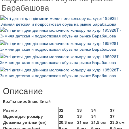
Барабашова
Описание
Країна виробник:
Китай
Розмір
32
33
34
37
Відповідає розміру
32
33
34
37
Довжина устілки (см)
20,3 см
21 см
21,5 см
23,5 см
Повнота ноги (см)
6 см
6 см
6 см
6,5 см