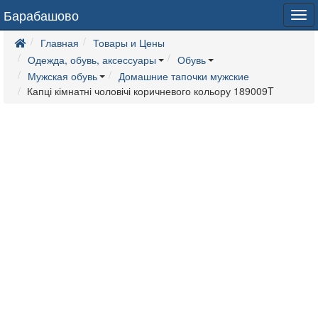
Барабашово
Tog
navi
Главная
Товары и Цены
Одежда, обувь, аксессуары
Обувь
Мужская обувь
Домашние тапочки мужские
Капці кімнатні чоловічі коричневого кольору 189009T