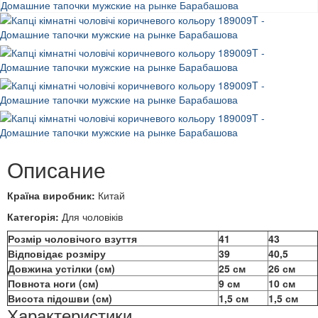
Описание
Країна виробник:
Китай
Категорія:
Для чоловіків
Розмір чоловічого взуття
41
43
Відповідає розміру
39
40,5
Довжина устілки (см)
25 см
26 см
Повнота ноги (см)
9 см
10 см
Висота підошви (см)
1,5 см
1,5 см
Характеристики