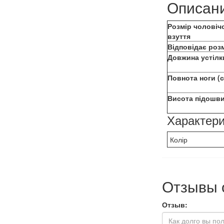
Описан
Розмір чоловіч
взуття
Відповідає роз
Довжина устілк
Повнота ноги (
Висота підошви
Характери
Колір
Отзывы 
Отзыв: