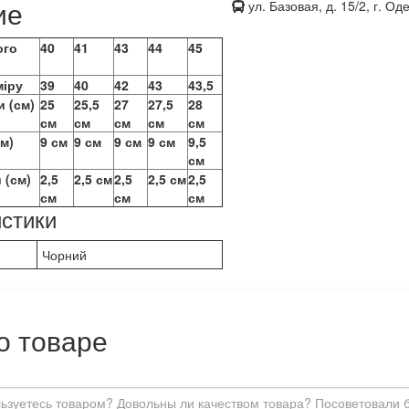
ие
ул. Базовая, д. 15/2, г. Од
ого
40
41
43
44
45
міру
39
40
42
43
43,5
и (см)
25
25,5
27
27,5
28
см
см
см
см
см
см)
9 см
9 см
9 см
9 см
9,5
см
 (см)
2,5
2,5 см
2,5
2,5 см
2,5
см
см
см
стики
Чорний
о товаре