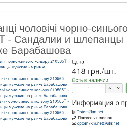
нці чоловічі чорно-синьог
T - Сандалии и шлепанцы
ке Барабашова
Цена
418 грн./шт.
Есть в наличии
Информация о п
Optom7km.net
Показать телефон
optom7km.net@ukr.net