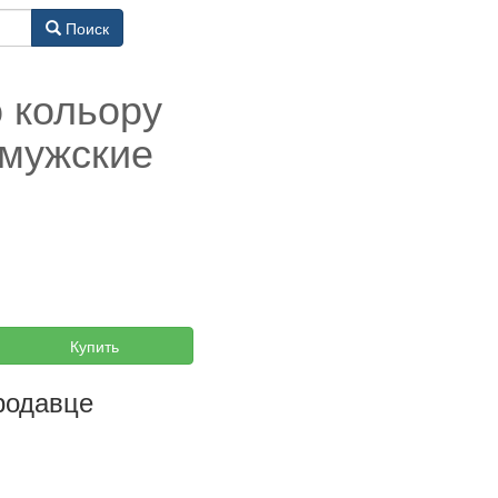
Поиск
о кольору
 мужские
Купить
родавце