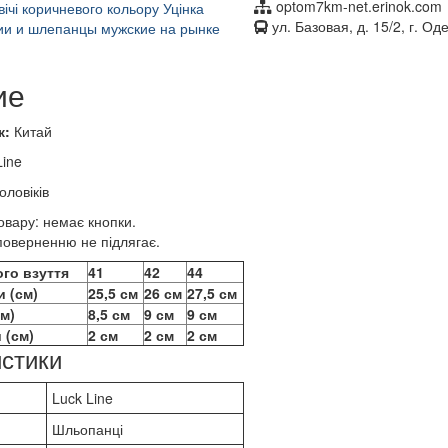
optom7km-net.erinok.com
ул. Базовая, д. 15/2, г. Од
ие
к:
Китай
ine
оловіків
овару: немає кнопки.
поверненню не підлягає.
ого взуття
41
42
44
и (см)
25,5 см
26 см
27,5 см
см)
8,5 см
9 см
9 см
 (см)
2 см
2 см
2 см
стики
Luck Line
Шльопанці