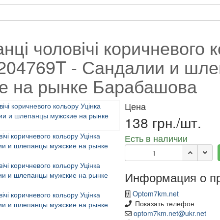
нці чоловічі коричневого 
 204769T - Сандалии и шл
е на рынке Барабашова
Цена
138 грн./шт.
Есть в наличии
Информация о п
Optom7km.net
Показать телефон
optom7km.net@ukr.net