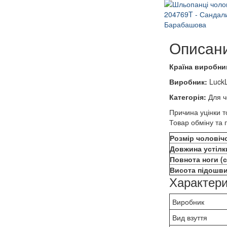
Описан
Країна виробни
Виробник:
LuckL
Категорія:
Для ч
Причина уцінки т
Товар обміну та 
Розмір чоловіч
Довжина устілк
Повнота ноги (
Висота підошви
Характери
Виробник
Вид взуття