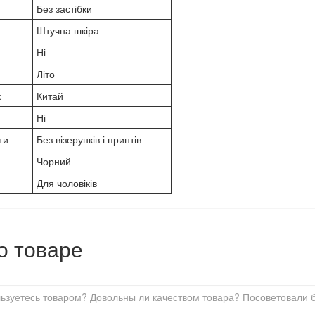
Без застібки
Штучна шкіра
Ні
Літо
к
Китай
Ні
ти
Без візерунків і принтів
Чорний
Для чоловіків
о товаре