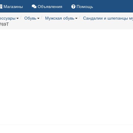
Магазины
Объявления
Помощь
сессуары
Обувь
Мужская обувь
Сандалии и шлепанцы м
4769T