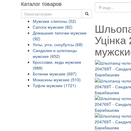
Каталог товаров
Мужские слипоны (52)
Шльопа
Сапоги мужские (82)
Домашние тапочки мужские
Уцінка
(92)
Унты, угги, сноубутсы (68)
мужски
Сандалии и шлепанцы
мужские (652)
Кроссовки, кеды мужские
(988)
Ботинки мужские (697)
Мокасины мужские (510)
Туфли мужские (1721)