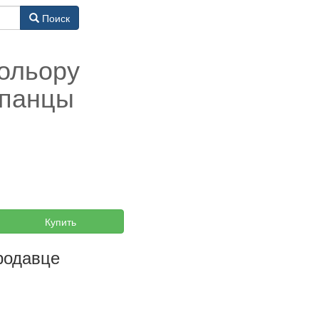
Поиск
кольору
епанцы
Купить
родавце