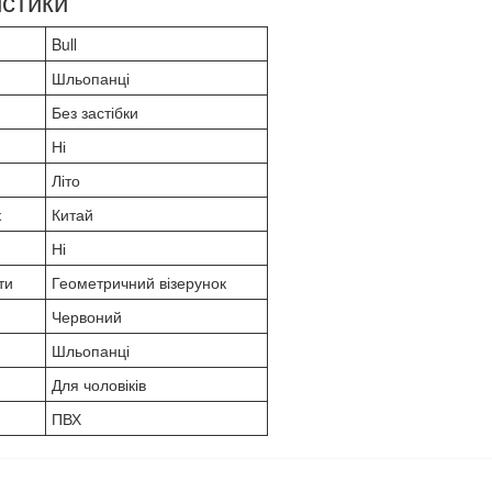
стики
Bull
Шльопанці
Без застібки
Ні
Літо
к
Китай
Ні
ти
Геометричний візерунок
Червоний
Шльопанці
Для чоловіків
ПВХ