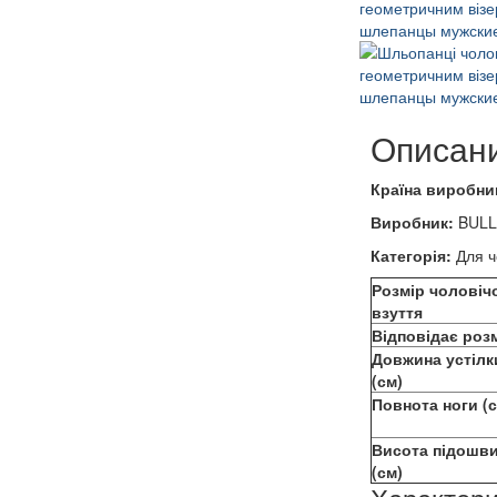
Описан
Країна виробни
Виробник:
BUL
Категорія:
Для ч
Розмір чоловіч
взуття
Відповідає роз
Довжина устілк
(см)
Повнота ноги (
Висота підошв
(см)