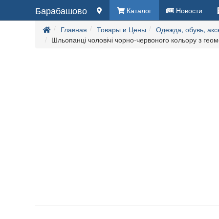
Барабашово
Каталог
Новости
Главная
Товары и Цены
Одежда, обувь, ак
Шльопанці чоловічі чорно-червоного кольору з гео