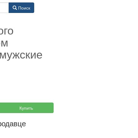
Поиск
ого
ом
 мужские
Купить
родавце