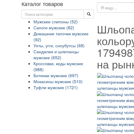
Каталог товаров
Мужские слипоны (52)
Шльопа
Сапоги мужские (82)
Домашние тапочки мужские
кольор
(92)
Унты, угги, сноубутсы (68)
179498
Сандалии и шлепанцы
мужские (652)
на рын
Кроссовки, кеды мужские
(988)
Ботинки мужские (697)
Мокасины мужские (510)
Туфли мужские (1721)