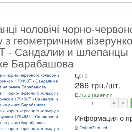
нці чоловічі чорно-червон
у з геометричним візерунк
T - Сандалии и шлепанцы
ке Барабашова
Цена
286 грн./шт.
Есть в наличии
Информация о п
Optom7km.net