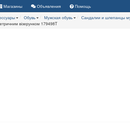
Магазины
Объявления
Помощь
сессуары
Обувь
Мужская обувь
Сандалии и шлепанцы м
метричним візерунком 179498T