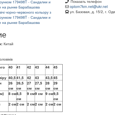
Показать телефон
optom7km.net@ukr.net
ул. Базовая, д. 15/2, г. Од
ие
к:
Китай
L
оловіків
ого
40
41
42
43
44
45
міру
40,5
41,5
42
43
43,5
45
и
26
26,5
27
27,5
28
29
см
см
см
см
см
см
см)
8 см
8,5
9 см
9 см
9 см
9,5
см
см
и
2 см
2 см
2 см
2 см
2 см
2 см